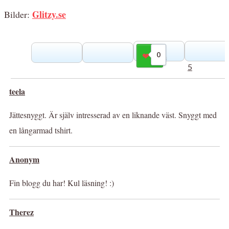
Glitzy.se
Bilder:
0
Gilla
5
teela
Jättesnyggt. Är själv intresserad av en liknande väst. Snyggt med
en långarmad tshirt.
Anonym
Fin blogg du har! Kul läsning! :)
Therez