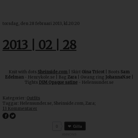
torsdag, den 28 februari 2013, kl.20:20
2013 | 02 | 28
Knit with dots
Sheinside.com
| Skirt
Gina Tricot
| Boots
Sam
Edelman
- Henrykole.se | Bag
Zara
| Gwang ring
JohannaN.se
|
Tights
DIM Opaque satine
- Helensunder.se
Kategorier:
Outfits
Taggar:
Helensunder.se
,
Sheinside.com
,
Zara
;
13 Kommentarer
0
Gilla