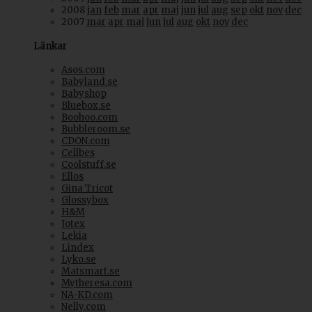
2008
jan
feb
mar
apr
maj
jun
jul
aug
sep
okt
nov
dec
2007
mar
apr
maj
jun
jul
aug
okt
nov
dec
Länkar
Asos.com
Babyland.se
Babyshop
Bluebox.se
Boohoo.com
Bubbleroom.se
CDON.com
Cellbes
Coolstuff.se
Ellos
Gina Tricot
Glossybox
H&M
Jotex
Lekia
Lindex
Lyko.se
Matsmart.se
Mytheresa.com
NA-KD.com
Nelly.com