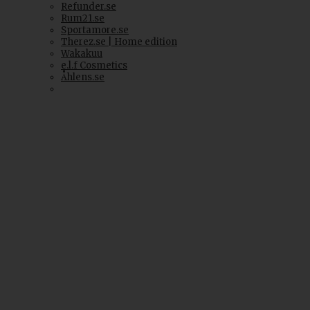
Refunder.se
Rum21.se
Sportamore.se
Therez.se | Home edition
Wakakuu
e.l.f Cosmetics
Åhlens.se