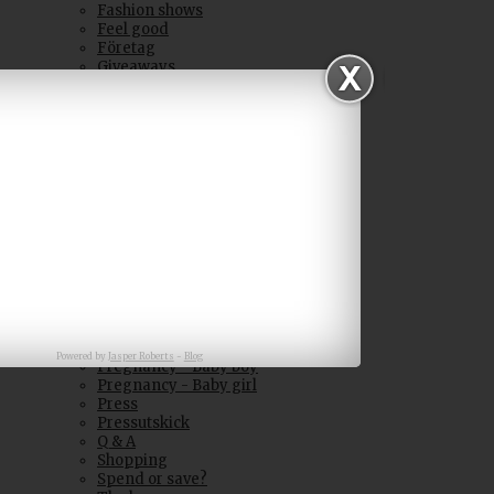
Fashion shows
Feel good
Företag
Giveaways
In my closet
Inspiration
Interior Home
Key West
Kid stuff
Life
Love of my life
Mini
Mini fashion
Mini interior
Months & years
Namngivning | Kalas
News
Operation
Outfits
Powered by
Jasper Roberts
-
Blog
Pregnancy - Baby boy
Pregnancy - Baby girl
Press
Pressutskick
Q & A
Shopping
Spend or save?