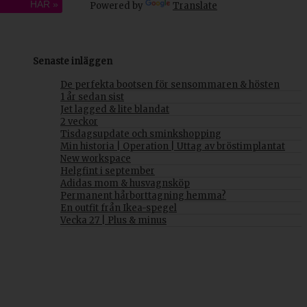
HÄR »
Powered by
Translate
Senaste inläggen
De perfekta bootsen för sensommaren & hösten
1 år sedan sist
Jet lagged & lite blandat
2 veckor
Tisdagsupdate och sminkshopping
Min historia | Operation | Uttag av bröstimplantat
New workspace
Helgfint i september
Adidas mom & husvagnsköp
Permanent hårborttagning hemma?
En outfit från Ikea-spegel
Vecka 27 | Plus & minus