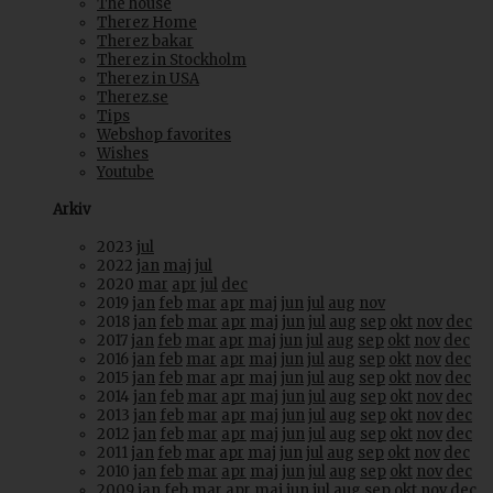
The house
Therez Home
Therez bakar
Therez in Stockholm
Therez in USA
Therez.se
Tips
Webshop favorites
Wishes
Youtube
Arkiv
2023
jul
2022
jan
maj
jul
2020
mar
apr
jul
dec
2019
jan
feb
mar
apr
maj
jun
jul
aug
nov
2018
jan
feb
mar
apr
maj
jun
jul
aug
sep
okt
nov
dec
2017
jan
feb
mar
apr
maj
jun
jul
aug
sep
okt
nov
dec
2016
jan
feb
mar
apr
maj
jun
jul
aug
sep
okt
nov
dec
2015
jan
feb
mar
apr
maj
jun
jul
aug
sep
okt
nov
dec
2014
jan
feb
mar
apr
maj
jun
jul
aug
sep
okt
nov
dec
2013
jan
feb
mar
apr
maj
jun
jul
aug
sep
okt
nov
dec
2012
jan
feb
mar
apr
maj
jun
jul
aug
sep
okt
nov
dec
2011
jan
feb
mar
apr
maj
jun
jul
aug
sep
okt
nov
dec
2010
jan
feb
mar
apr
maj
jun
jul
aug
sep
okt
nov
dec
2009
jan
feb
mar
apr
maj
jun
jul
aug
sep
okt
nov
dec