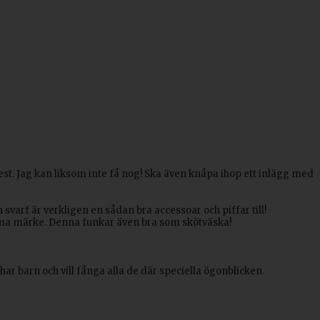
st. Jag kan liksom inte få nog! Ska även knåpa ihop ett inlägg med
En svarf är verkligen en sådan bra accessoar och piffar till!
mma märke. Denna funkar även bra som skötväska!
har barn och vill fånga alla de där speciella ögonblicken.