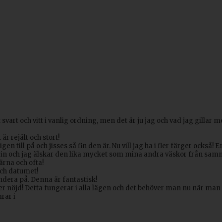
t och vitt i vanlig ordning, men det är ju jag och vad jag gillar me
är rejält och stort!
gen till på och jisses så fin den är. Nu vill jag ha i fler färger också! 
a in och jag älskar den lika mycket som mina andra väskor från sa
rna och ofta!
och datumet!
fundera på. Denna är fantastisk!
 mer nöjd! Detta fungerar i alla lägen och det behöver man nu när man 
rar i