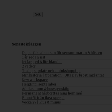
Senaste inläggen
De perfekta bootsen för sensommaren & hösten
1 år sedan sist
Jet lagged & lite blandat
2 veckor
Tisdagsupdate och sminkshopping
Min historia | Operation | Uttag av bröstimplantat
New workspace
Helgfint i september
Adidas mom & husvagnsköp
Permanent hårborttagning hemma?
En outfit från Ikea-spegel
Vecka 27 | Plus & minus