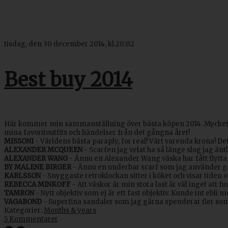
tisdag, den 30 december 2014, kl.20:02
Best buy 2014
Här kommer min sammanställning över bästa köpen 2014. Mycket svar
mina favoritoutfits och händelser från det gångna året!
MISSONI
- Världens bästa paraply, for real! Värt varenda krona! Det 
ALEXANDER MCQUEEN
- Scarfen jag velat ha så länge slog jag äntli
ALEXANDER WANG
- Ännu en Alexander Wang väska har fått flytt
BY MALENE BIRGER
- Ännu en underbar scarf som jag använder gä
KARLSSON
- Snyggaste retroklockan sitter i köket och visar tiden 
REBECCA MINKOFF
- Att väskor är min stora last är väl inget att 
TAMRON
- Nytt objektiv som ej är ett fast objektiv. Kunde int ebli
VAGABOND
- Superfina sandaler som jag gärna spenderar fler som
Kategorier:
Months & years
5 Kommentarer