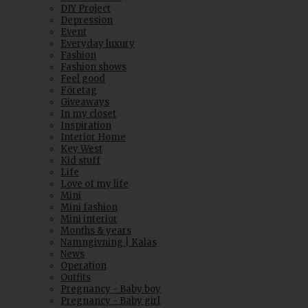
DIY Project
Depression
Event
Everyday luxury
Fashion
Fashion shows
Feel good
Företag
Giveaways
In my closet
Inspiration
Interior Home
Key West
Kid stuff
Life
Love of my life
Mini
Mini fashion
Mini interior
Months & years
Namngivning | Kalas
News
Operation
Outfits
Pregnancy - Baby boy
Pregnancy - Baby girl