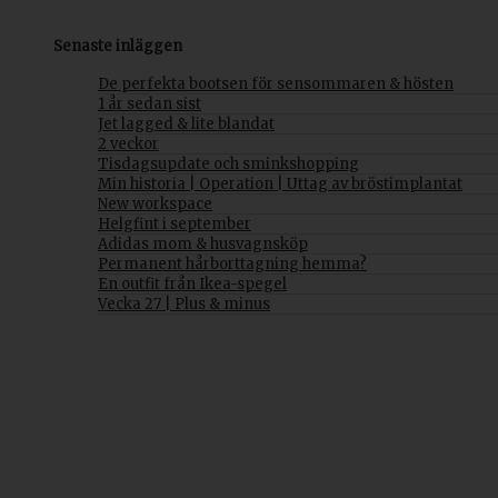
Senaste inläggen
De perfekta bootsen för sensommaren & hösten
1 år sedan sist
Jet lagged & lite blandat
2 veckor
Tisdagsupdate och sminkshopping
Min historia | Operation | Uttag av bröstimplantat
New workspace
Helgfint i september
Adidas mom & husvagnsköp
Permanent hårborttagning hemma?
En outfit från Ikea-spegel
Vecka 27 | Plus & minus