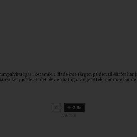
pumpalykta igår i keramik. Gillade inte färgen på den så därför har
n vilket gjorde att det blev en häftig orange effekt när man har den 
0
Gilla