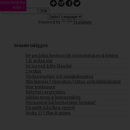
ANNONSERA
HÄR »
Powered by
Translate
Senaste inläggen
De perfekta bootsen för sensommaren & hösten
1 år sedan sist
Jet lagged & lite blandat
2 veckor
Tisdagsupdate och sminkshopping
Min historia | Operation | Uttag av bröstimplantat
New workspace
Helgfint i september
Adidas mom & husvagnsköp
Permanent hårborttagning hemma?
En outfit från Ikea-spegel
Vecka 27 | Plus & minus