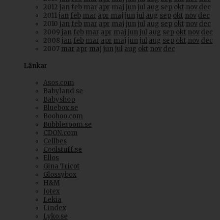
2012
jan
feb
mar
apr
maj
jun
jul
aug
sep
okt
nov
dec
2011
jan
feb
mar
apr
maj
jun
jul
aug
sep
okt
nov
dec
2010
jan
feb
mar
apr
maj
jun
jul
aug
sep
okt
nov
dec
2009
jan
feb
mar
apr
maj
jun
jul
aug
sep
okt
nov
dec
2008
jan
feb
mar
apr
maj
jun
jul
aug
sep
okt
nov
dec
2007
mar
apr
maj
jun
jul
aug
okt
nov
dec
Länkar
Asos.com
Babyland.se
Babyshop
Bluebox.se
Boohoo.com
Bubbleroom.se
CDON.com
Cellbes
Coolstuff.se
Ellos
Gina Tricot
Glossybox
H&M
Jotex
Lekia
Lindex
Lyko.se