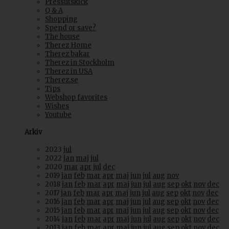
Pressutskick
Q & A
Shopping
Spend or save?
The house
Therez Home
Therez bakar
Therez in Stockholm
Therez in USA
Therez.se
Tips
Webshop favorites
Wishes
Youtube
Arkiv
2023
jul
2022
jan
maj
jul
2020
mar
apr
jul
dec
2019
jan
feb
mar
apr
maj
jun
jul
aug
nov
2018
jan
feb
mar
apr
maj
jun
jul
aug
sep
okt
nov
dec
2017
jan
feb
mar
apr
maj
jun
jul
aug
sep
okt
nov
dec
2016
jan
feb
mar
apr
maj
jun
jul
aug
sep
okt
nov
dec
2015
jan
feb
mar
apr
maj
jun
jul
aug
sep
okt
nov
dec
2014
jan
feb
mar
apr
maj
jun
jul
aug
sep
okt
nov
dec
2013
jan
feb
mar
apr
maj
jun
jul
aug
sep
okt
nov
dec