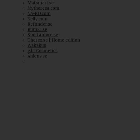
Matsmart.se
Mytheresa.com
NA-KD.com
Nelly.com
Refunder.se
Rum21.se
Sportamore.se
Therez.se | Home edition
Wakakuu
e.l.f Cosmetics
Åhlens.se