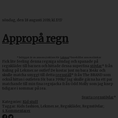
söndag, den 18 augusti 2019, kl.17:17
Appropå regn
* Inlägget är en annons/reklam för
Lekmer
*
Innehåller annonslänkar
Fick lite feeling denna regniga söndag och spanade på
regnkläder till barnen och hittade dessa superfina
stövlar
* från
Kuling på Lekmer.se outlet! De kostar just nu bara 164kr och
skulle matcha snyggt till detta
regnställ
* från The BRAND som
också hittas i outleten för bara 399kr! Jag skulle gärna ha ett par
matchande till min fina regnjacka från Odd Molly som jag knep
tidigare i sommar på rea.
Svarta regnstövlar
*
Kategorier:
Kid stuff
Taggar:
Kids fashion
,
Lekmer.se
,
Regnkläder
,
Regnstövlar
;
4 Kommentarer