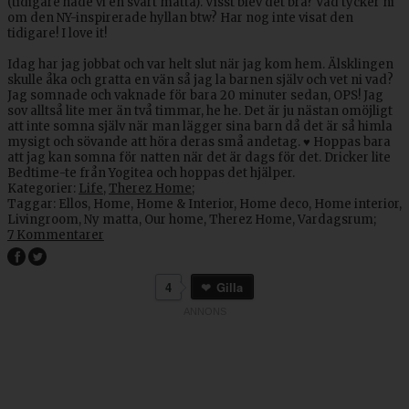
(tidigare hade vi en svart matta). Visst blev det bra? Vad tycker ni
om den NY-inspirerade hyllan btw? Har nog inte visat den
tidigare! I love it!
Idag har jag jobbat och var helt slut när jag kom hem. Älsklingen
skulle åka och gratta en vän så jag la barnen själv och vet ni vad?
Jag somnade och vaknade för bara 20 minuter sedan, OPS! Jag
sov alltså lite mer än två timmar, he he. Det är ju nästan omöjligt
att inte somna själv när man lägger sina barn då det är så himla
mysigt och sövande att höra deras små andetag. ♥ Hoppas bara
att jag kan somna för natten när det är dags för det. Dricker lite
Bedtime-te från Yogitea och hoppas det hjälper.
Kategorier:
Life
,
Therez Home
;
Taggar:
Ellos
,
Home
,
Home & Interior
,
Home deco
,
Home interior
,
Livingroom
,
Ny matta
,
Our home
,
Therez Home
,
Vardagsrum
;
7 Kommentarer
4
Gilla