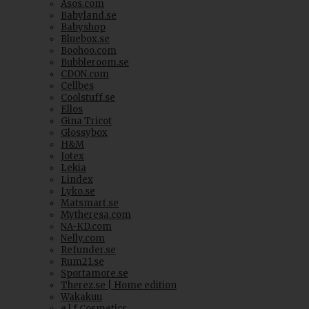
Asos.com
Babyland.se
Babyshop
Bluebox.se
Boohoo.com
Bubbleroom.se
CDON.com
Cellbes
Coolstuff.se
Ellos
Gina Tricot
Glossybox
H&M
Jotex
Lekia
Lindex
Lyko.se
Matsmart.se
Mytheresa.com
NA-KD.com
Nelly.com
Refunder.se
Rum21.se
Sportamore.se
Therez.se | Home edition
Wakakuu
e.l.f Cosmetics