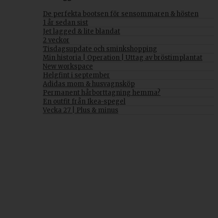
De perfekta bootsen för sensommaren & hösten
1 år sedan sist
Jet lagged & lite blandat
2 veckor
Tisdagsupdate och sminkshopping
Min historia | Operation | Uttag av bröstimplantat
New workspace
Helgfint i september
Adidas mom & husvagnsköp
Permanent hårborttagning hemma?
En outfit från Ikea-spegel
Vecka 27 | Plus & minus