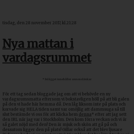
tisdag, den 28 november 2017, kl.21:28
Nya mattan i
vardagsrummet
* Inlägget innehåller annonslänkar
För ett tag sedan bloggade jag om att vi behövde en ny
vardagsrumsmatta eftersom vi bokstavligen höll på att bli galen
på den vi hade här hemma då. Den låg liksom inte på plats och
korvade sig HELA tiden samt var omöjlig att dammsuga så till
slut bestämde vi oss för att klicka hem
denna
* efter att jag sett
den IRL när jag var i Stockholm. Den kom förra veckan och vi är
så galet nöjd med den! Den är mjuk och skön att gå på och
dessutom ligger den på plats! Gillar också att det blev ljusare