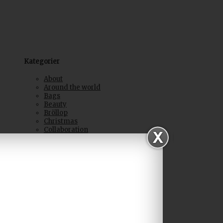
Kategorier
About
Around the world
Bags
Beauty
Bröllop
Christmas
Collaboration
DIY Project
Depression
Event
Everyday luxury
Fashion
Fashion shows
Feel good
Företag
Giveaways
In my closet
Inspiration