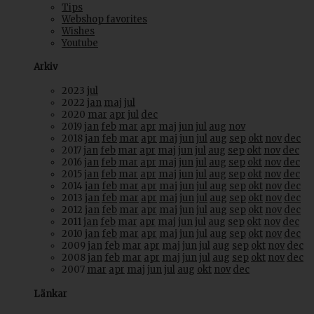
Tips
Webshop favorites
Wishes
Youtube
Arkiv
2023
jul
2022
jan
maj
jul
2020
mar
apr
jul
dec
2019
jan
feb
mar
apr
maj
jun
jul
aug
nov
2018
jan
feb
mar
apr
maj
jun
jul
aug
sep
okt
nov
dec
2017
jan
feb
mar
apr
maj
jun
jul
aug
sep
okt
nov
dec
2016
jan
feb
mar
apr
maj
jun
jul
aug
sep
okt
nov
dec
2015
jan
feb
mar
apr
maj
jun
jul
aug
sep
okt
nov
dec
2014
jan
feb
mar
apr
maj
jun
jul
aug
sep
okt
nov
dec
2013
jan
feb
mar
apr
maj
jun
jul
aug
sep
okt
nov
dec
2012
jan
feb
mar
apr
maj
jun
jul
aug
sep
okt
nov
dec
2011
jan
feb
mar
apr
maj
jun
jul
aug
sep
okt
nov
dec
2010
jan
feb
mar
apr
maj
jun
jul
aug
sep
okt
nov
dec
2009
jan
feb
mar
apr
maj
jun
jul
aug
sep
okt
nov
dec
2008
jan
feb
mar
apr
maj
jun
jul
aug
sep
okt
nov
dec
2007
mar
apr
maj
jun
jul
aug
okt
nov
dec
Länkar