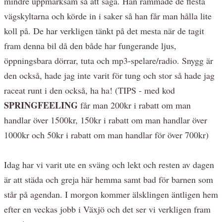
mindre uppmärksam så att säga. Han rammade de flesta
vägskyltarna och körde in i saker så han får man hålla lite
koll på. De har verkligen tänkt på det mesta när de tagit
fram denna bil då den både har fungerande ljus,
öppningsbara dörrar, tuta och mp3-spelare/radio. Snygg är
den också, hade jag inte varit för tung och stor så hade jag
raceat runt i den också, ha ha! (TIPS - med kod
SPRINGFEELING
får man 200kr i rabatt om man
handlar över 1500kr, 150kr i rabatt om man handlar över
1000kr och 50kr i rabatt om man handlar för över 700kr)
Idag har vi varit ute en sväng och lekt och resten av dagen
är att städa och greja här hemma samt bad för barnen som
står på agendan. I morgon kommer älsklingen äntligen hem
efter en veckas jobb i Växjö och det ser vi verkligen fram