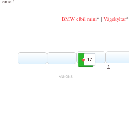
emot!
BMW elbil mini
* |
Vägskyltar
*
17
Gilla
1