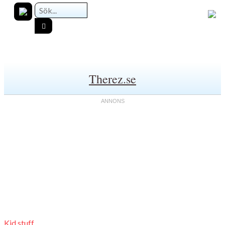
Therez.se
Kid stuff