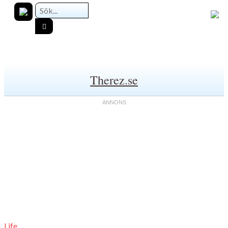
Therez.se
Life