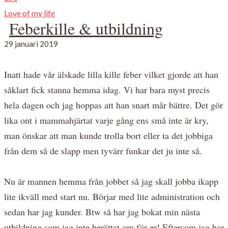
Love of my life
Feberkille & utbildning
29 januari 2019
Inatt hade vår älskade lilla kille feber vilket gjorde att han
såklart fick stanna hemma idag. Vi har bara myst precis
hela dagen och jag hoppas att han snart mår bättre. Det gör
lika ont i mammahjärtat varje gång ens små inte är kry,
man önskar att man kunde trolla bort eller ta det jobbiga
från dem så de slapp men tyvärr funkar det ju inte så.
Nu är mannen hemma från jobbet så jag skall jobba ikapp
lite ikväll med start nu. Börjar med lite administration och
sedan har jag kunder. Btw så har jag bokat min nästa
utbildning som jag inte berättat om för er! Eftersom jag har