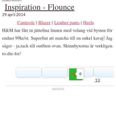
Inspiration - Flounce
29 april 2014
Camisole
|
Blazer
|
Leather pants
|
Heels
H&M har fått in jättefina linnen med volang vid bysten för
endast 99kr/st. Superfint att matcha till en enkel kavaj! Jag
säger - ja,tack till outfiten ovan. Skinnbyxorna är verkligen
to-die-for!
0
Gilla
13