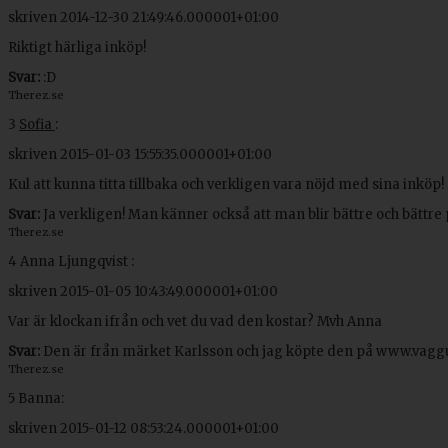
skriven
2014-12-30 21:49:46.000001+01:00
Riktigt härliga inköp!
Svar:
:D
Therez.se
3
Sofia
:
skriven
2015-01-03 15:55:35.000001+01:00
Kul att kunna titta tillbaka och verkligen vara nöjd med sina inköp! :
Svar:
Ja verkligen! Man känner också att man blir bättre och bättre 
Therez.se
4
Anna Ljungqvist :
skriven
2015-01-05 10:43:49.000001+01:00
Var är klockan ifrån och vet du vad den kostar? Mvh Anna
Svar:
Den är från märket Karlsson och jag köpte den på www.vaggu
Therez.se
5
Banna:
skriven
2015-01-12 08:53:24.000001+01:00