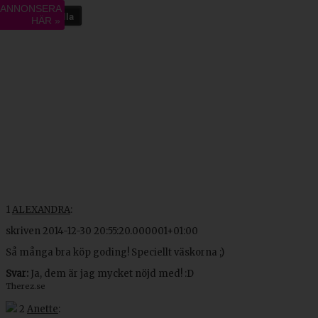
ANNONSERA
5
Gilla
HÄR »
1
ALEXANDRA
:
skriven
2014-12-30 20:55:20.000001+01:00
Så många bra köp goding! Speciellt väskorna ;)
Svar:
Ja, dem är jag mycket nöjd med! :D
Therez.se
2
Anette
: