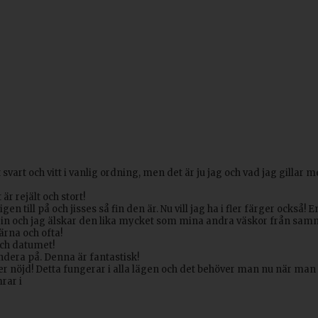
t och vitt i vanlig ordning, men det är ju jag och vad jag gillar me
är rejält och stort!
gen till på och jisses så fin den är. Nu vill jag ha i fler färger också! 
a in och jag älskar den lika mycket som mina andra väskor från sa
rna och ofta!
och datumet!
fundera på. Denna är fantastisk!
 mer nöjd! Detta fungerar i alla lägen och det behöver man nu när man 
rar i