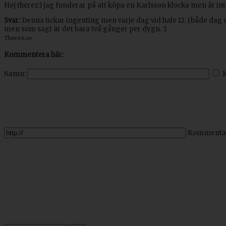
Hej therez:) jag funderar på att köpa en Karlsson klocka men är inte
Svar:
Denna tickar ingenting men varje dag vid halv 12. (både dag oc
men som sagt är det bara två gånger per dygn. :)
Therez.se
Kommentera här:
Namn:
Kommenta