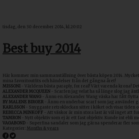
tisdag, den 30 december 2014, kl.20:02
Best buy 2014
Här kommer min sammanställning över bästa köpen 2014. Mycket svar
mina favoritoutfits och händelser från det gångna året!
MISSONI
- Världens bästa paraply, for real! Värt varenda krona! Det 
ALEXANDER MCQUEEN
- Scarfen jag velat ha så länge slog jag äntli
ALEXANDER WANG
- Ännu en Alexander Wang väska har fått flytt
BY MALENE BIRGER
- Ännu en underbar scarf som jag använder gä
KARLSSON
- Snyggaste retroklockan sitter i köket och visar tiden 
REBECCA MINKOFF
- Att väskor är min stora last är väl inget att 
TAMRON
- Nytt objektiv som ej är ett fast objektiv. Kunde int ebli
VAGABOND
- Superfina sandaler som jag gärna spenderar fler som
Kategorier:
Months & years