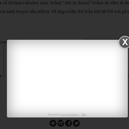
 så förtjust i klockor som "tickar". Hur är dessa? Tickar de eller är
h natt) sveper alla siffror. På dagen blir det från AM till PM och på
Kom ihåg mig?
E-postadress: (publiceras ej)
r:
Powered by
Jasper Roberts
-
Blog