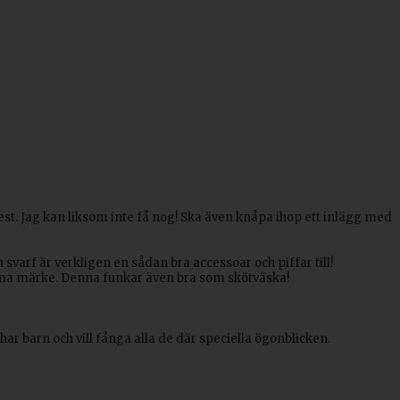
st. Jag kan liksom inte få nog! Ska även knåpa ihop ett inlägg med
En svarf är verkligen en sådan bra accessoar och piffar till!
mma märke. Denna funkar även bra som skötväska!
har barn och vill fånga alla de där speciella ögonblicken.