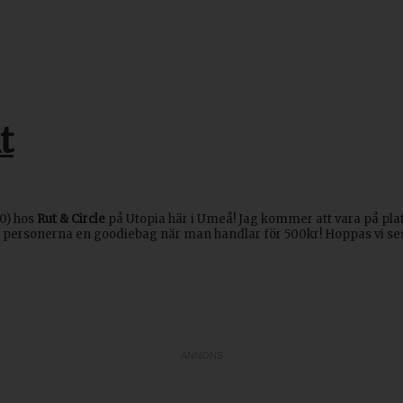
t
00) hos
Rut & Circle
på Utopia här i Umeå! Jag kommer att vara på plats
a 30 personerna en goodiebag när man handlar för 500kr! Hoppas vi se