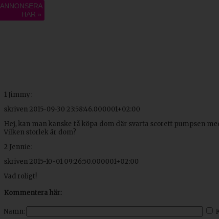
ANNONSERA
HÄR »
1
Jimmy:
skriven
2015-09-30 23:58:46.000001+02:00
Hej, kan man kanske få köpa dom där svarta scorett pumpsen med s
Vilken storlek är dom?
2
Jennie:
skriven
2015-10-01 09:26:50.000001+02:00
Vad roligt!
Kommentera här:
Namn: