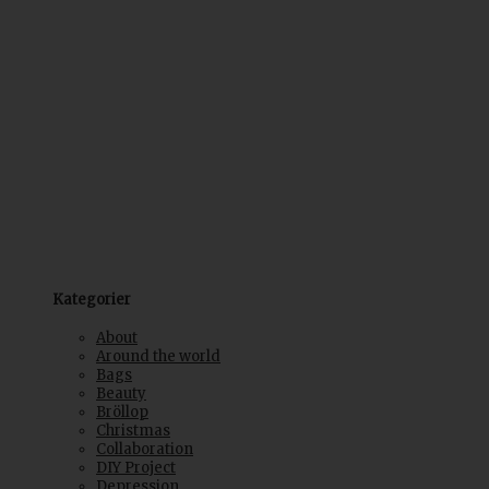
Kategorier
About
Around the world
Bags
Beauty
Bröllop
Christmas
Collaboration
DIY Project
Depression