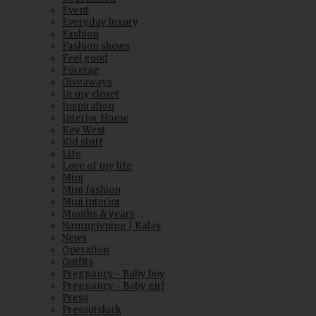
Event
Everyday luxury
Fashion
Fashion shows
Feel good
Företag
Giveaways
In my closet
Inspiration
Interior Home
Key West
Kid stuff
Life
Love of my life
Mini
Mini fashion
Mini interior
Months & years
Namngivning | Kalas
News
Operation
Outfits
Pregnancy - Baby boy
Pregnancy - Baby girl
Press
Pressutskick