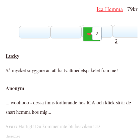
Ica Hemma
| 79kr
7
Gilla
2
Lucky
Så mycket snyggare än att ha tvättmedelspaketet framme!
Anonym
... woohooo - dessa finns fortfarande hos ICA och klick så är de
snart hemma hos mig...
Svar:
Härligt! Du kommer inte bli besviken! :D
therez.se