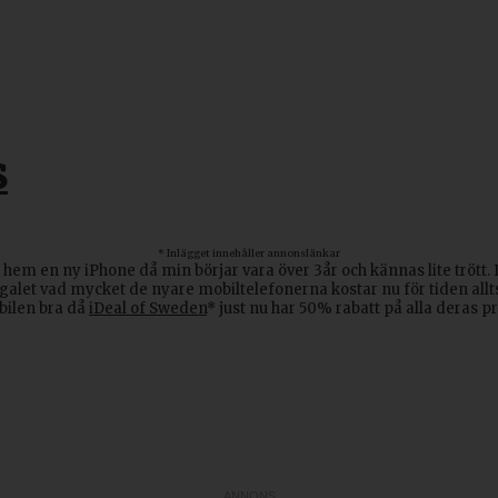
s
* Inlägget innehåller annonslänkar
lt hem en ny iPhone då min börjar vara över 3år och kännas lite trött
let vad mycket de nyare mobiltelefonerna kostar nu för tiden alltså.
bilen bra då
iDeal of Sweden
* just nu har 50% rabatt på alla deras pr