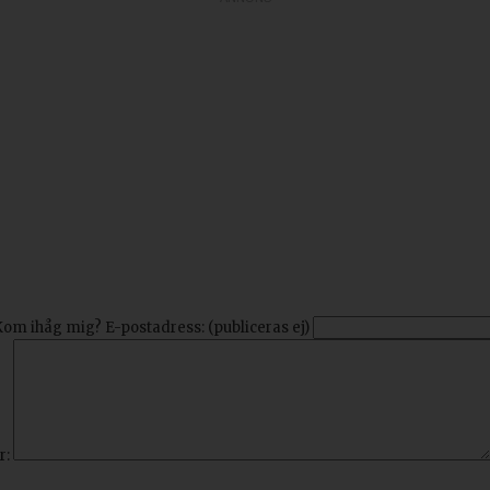
Kom ihåg mig?
E-postadress: (publiceras ej)
r: