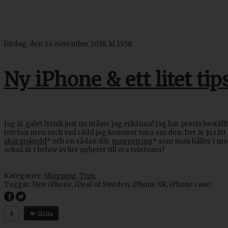
lördag, den 24 november 2018, kl.15:58
Ny iPhone & ett litet tip
Jag är galet lyrisk just nu måste jag erkänna! Jag har precis bestäl
telefon men usch vad rädd jag kommer vara om den. Det är ju rätt ga
skärmskydd
* och en sådan där
magnetring
* som man håller i mo
också är i behov av lite nyheter till era telefoner!
Kategorier:
Shopping
,
Tips
;
Taggar:
New iPhone
,
iDeal of Sweden
,
iPhone XR
,
iPhone case
;
4
Gilla