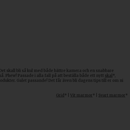
. Det skall bli så kul med både bättre kamera och en snabbare
 Phew! Passade i alla fall på att beställa både ett nytt
skal
*,
odukter. Galet passande! Det får även bli dagens tips till er om ni
Grid
* |
Vit marmor
* |
Svart marmor
*