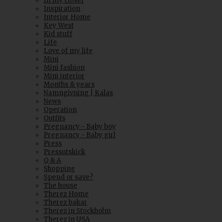
In my closet
Inspiration
Interior Home
Key West
Kid stuff
Life
Love of my life
Mini
Mini fashion
Mini interior
Months & years
Namngivning | Kalas
News
Operation
Outfits
Pregnancy - Baby boy
Pregnancy - Baby girl
Press
Pressutskick
Q & A
Shopping
Spend or save?
The house
Therez Home
Therez bakar
Therez in Stockholm
Therez in USA