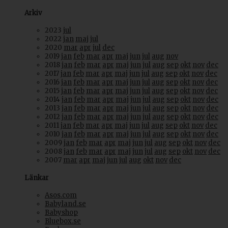
Arkiv
2023
jul
2022
jan
maj
jul
2020
mar
apr
jul
dec
2019
jan
feb
mar
apr
maj
jun
jul
aug
nov
2018
jan
feb
mar
apr
maj
jun
jul
aug
sep
okt
nov
dec
2017
jan
feb
mar
apr
maj
jun
jul
aug
sep
okt
nov
dec
2016
jan
feb
mar
apr
maj
jun
jul
aug
sep
okt
nov
dec
2015
jan
feb
mar
apr
maj
jun
jul
aug
sep
okt
nov
dec
2014
jan
feb
mar
apr
maj
jun
jul
aug
sep
okt
nov
dec
2013
jan
feb
mar
apr
maj
jun
jul
aug
sep
okt
nov
dec
2012
jan
feb
mar
apr
maj
jun
jul
aug
sep
okt
nov
dec
2011
jan
feb
mar
apr
maj
jun
jul
aug
sep
okt
nov
dec
2010
jan
feb
mar
apr
maj
jun
jul
aug
sep
okt
nov
dec
2009
jan
feb
mar
apr
maj
jun
jul
aug
sep
okt
nov
dec
2008
jan
feb
mar
apr
maj
jun
jul
aug
sep
okt
nov
dec
2007
mar
apr
maj
jun
jul
aug
okt
nov
dec
Länkar
Asos.com
Babyland.se
Babyshop
Bluebox.se