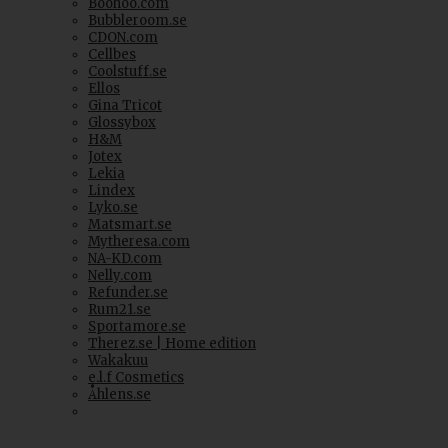
Boohoo.com
Bubbleroom.se
CDON.com
Cellbes
Coolstuff.se
Ellos
Gina Tricot
Glossybox
H&M
Jotex
Lekia
Lindex
Lyko.se
Matsmart.se
Mytheresa.com
NA-KD.com
Nelly.com
Refunder.se
Rum21.se
Sportamore.se
Therez.se | Home edition
Wakakuu
e.l.f Cosmetics
Åhlens.se