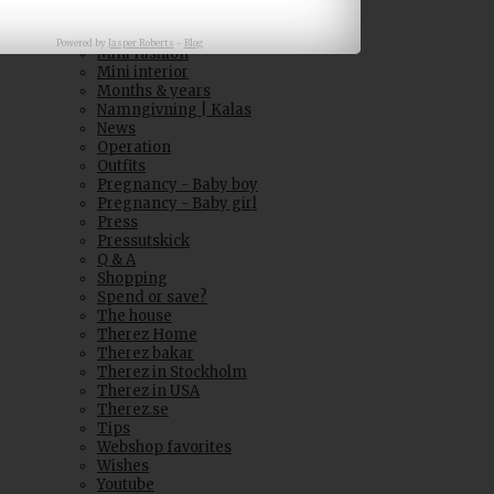
Love of my life
Mini
Powered by
Jasper Roberts
-
Blog
Mini fashion
Mini interior
Months & years
Namngivning | Kalas
News
Operation
Outfits
Pregnancy - Baby boy
Pregnancy - Baby girl
Press
Pressutskick
Q & A
Shopping
Spend or save?
The house
Therez Home
Therez bakar
Therez in Stockholm
Therez in USA
Therez.se
Tips
Webshop favorites
Wishes
Youtube