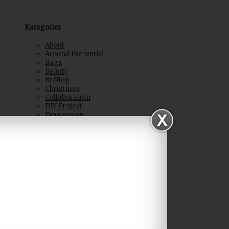
Kategorier
About
Around the world
Bags
Beauty
Bröllop
Christmas
Collaboration
DIY Project
Depression
Event
Everyday luxury
Fashion
Fashion shows
Feel good
Företag
Giveaways
In my closet
Inspiration
Interior Home
Key West
Kid stuff
Life