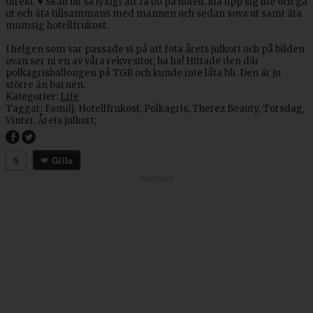
direkt. ♥ Skall bli så lyxigt att få bo på hotell, klä upp sig lite och gå
ut och äta tillsammans med mannen och sedan sova ut samt äta
mumsig hotellfrukost.
I helgen som var passade vi på att fota årets julkort och på bilden
ovan ser ni en av våra rekvesitor, ha ha! Hittade den där
polkagrisballongen på TGR och kunde inte låta bli. Den är ju
större än barnen.
Kategorier:
Life
Taggar:
Familj
,
Hotellfrukost
,
Polkagris
,
Therez Beauty
,
Torsdag
,
Vinter
,
Årets julkort
;
5
Gilla