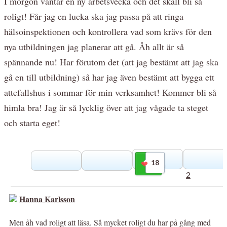
I morgon väntar en ny arbetsvecka och det skall bli så
roligt! Får jag en lucka ska jag passa på att ringa
hälsoinspektionen och kontrollera vad som krävs för den
nya utbildningen jag planerar att gå. Åh allt är så
spännande nu! Har förutom det (att jag bestämt att jag ska
gå en till utbildning) så har jag även bestämt att bygga ett
attefallshus i sommar för min verksamhet! Kommer bli så
himla bra! Jag är så lycklig över att jag vågade ta steget
och starta eget!
18
Gilla
2
Hanna Karlsson
Men åh vad roligt att läsa. Så mycket roligt du har på gång med