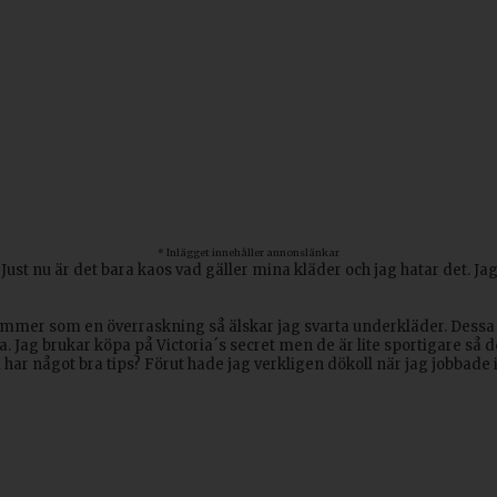
* Inlägget innehåller annonslänkar
r! Just nu är det bara kaos vad gäller mina kläder och jag hatar det. 
mmer som en överraskning så älskar jag svarta underkläder. Dessa o
na. Jag brukar köpa på Victoria´s secret men de är lite sportigare så 
ar något bra tips? Förut hade jag verkligen dökoll när jag jobbade