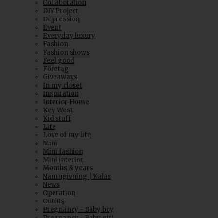
Collaboration
DIY Project
Depression
Event
Everyday luxury
Fashion
Fashion shows
Feel good
Företag
Giveaways
In my closet
Inspiration
Interior Home
Key West
Kid stuff
Life
Love of my life
Mini
Mini fashion
Mini interior
Months & years
Namngivning | Kalas
News
Operation
Outfits
Pregnancy - Baby boy
Pregnancy - Baby girl