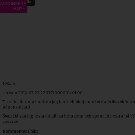
8
Gilla
ANNONSERA
HÄR »
1
Malin:
skriven
2019-03-23 22:37:17.000001+01:00
Tror det är dom i mitten jag har, helt okej men inte alls lika sköna 
någonsin haft!
Svar:
Då ska jag testa att klicka hem dem och spana lite extra på VS 
therez.se
Kommentera här: