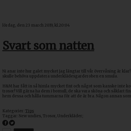
lördag, den 23 march 2019, kl.20:04
Svart som natten
Ni anar inte hur galet mycket jag längtar till vår övervåning är kla
skulle behöva uppdatera underklädesgarderoben en smula.
H&M har fått in så himla mycket fint och något som kanske inte ko
trosor! Vill gärna ha dem i bomull, de ska vara sköna och såklart fi
hem dessa och hålla tummarna för att de är bra. Någon annan som h
Kategorier:
Tips
Taggar:
New undies
,
Trosor
,
Underkläder
;