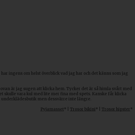
Jag har ingens om helst överblick vad jag har och det känns som jag
van är jag sugen att klicka hem. Tycker det är så himla svårt med
det skulle vara kul med lite mer fina med spets. Kanske får klicka
 i underklädesbutik men dessvärre inte längre.
Pyjamasset
* |
Trosor bikini
* |
Trosor hipster
*